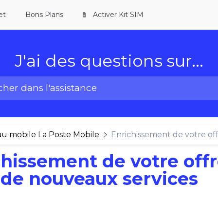
et
Bons Plans
Activer Kit SIM
J'ai des questions
sur...
u mobile La Poste Mobile
Enrichissement de votre of
chissement de votre off
 de nouveaux services